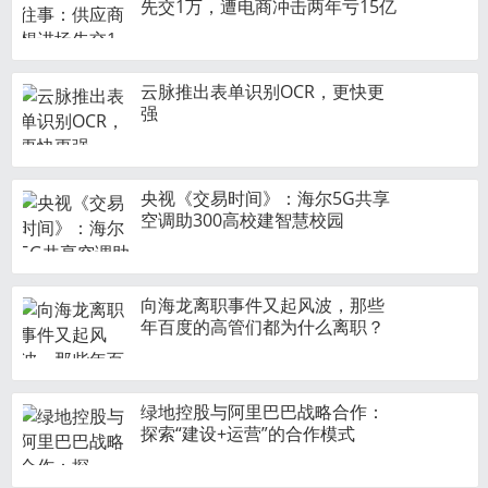
先交1万，遭电商冲击两年亏15亿
Amazon 采用 Bose 降噪技术，
推出 Echo Buds 真无线耳机
如何巧立“人设”？ 你可能需要一
云脉推出表单识别OCR，更快更
台“人设维持机”
强
激光电视异军突起，大屏、护
眼、画质优秀备受消费者青睐！
南通美纹纸胶带生产厂家带您了
央视《交易时间》：海尔5G共享
解美纹纸胶带[天圣]
空调助300高校建智慧校园
外媒：iPhone 11中国市场销售势
头强劲 苹果追加订单
向海龙离职事件又起风波，那些
2019中国金融科技国际峰会，这
年百度的高管们都为什么离职？
些500强企业参会都有你吗？
微软（亚洲）互联网工程院：于
伟从未担任“微软高管”
绿地控股与阿里巴巴战略合作：
探索“建设+运营”的合作模式
三星于IFA2019推出旗下全新
BESPOKE冰箱及高端嵌入式厨电
系列