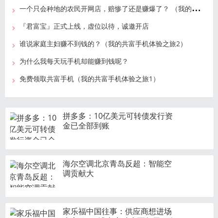
一
个只会种地的农民开网店，赔惨了还是赚爆了？ （我的共富手机体验之旅3）
『君富宝』正式上线，虚位以待，诚邀开店
谁说家庭主妇赚不到钱的？（我的共富手机体验之旅2）
为什么我每天玩手机却能赚到钱呢？
免费领取共富手机（我的共富手机体验之旅1）
拼多多：10亿美元可转债发行资
假面骑士01官方介绍了一下作为
金已全部到账
主题的人工智能的故事
海尔空调北京青岛反超：智能空
康佳Kmini化妆品冰箱 颜值与实
调贡献大
力并存
传音控股上市在即被华为起诉 华
为方面：暂不回应此事
家乐福中国往事：供应商想进场